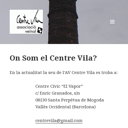
MENÚ
I
Centre Vila Associació Veïnal
GINYS
On Som el Centre Vila?
En la actualitat la seu de l’AV Centre Vila es troba a:
Centre Cívic “El Vapor”
c/ Enric Granados, s/n
08130 Santa Perpètua de Mogoda
Vallès Occidental (Barcelona)
centrevila@gmail.com